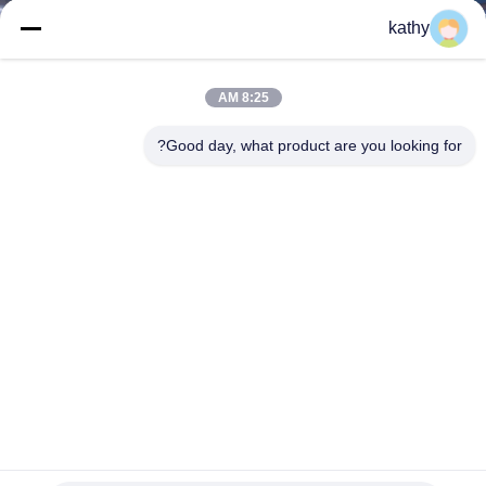
ضبط
kathy
الجودة
8:25 AM
اتصل
Good day, what product are you looking for?
بنا
أخبار
طلب
اقتباس
خريطة
الموقع
القماش الفرنسي المزخرف من القماش القصير المزخرف القصير
للثياب المسائية و تصاميم الأزياء