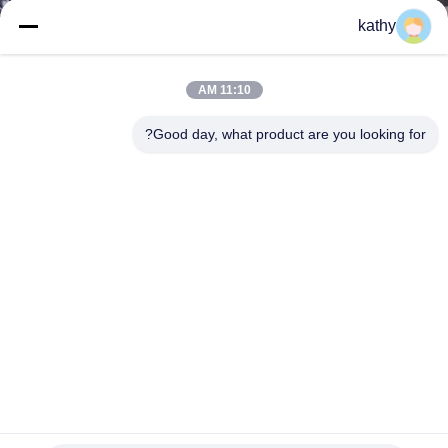
ضبط
kathy
الجودة
11:10 AM
اتصل
Good day, what product are you looking for?
بنا
أخبار
طلب
اقتباس
خريطة
الموقع
100٪ بوليستر أوراق الشاشة الخياطة القماش العنقودية يلمع
الفاخرة لحفلات الزفاف