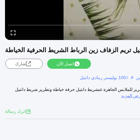
اتصل الآن
شارك
ين
#
100٪ بوليستر رمادي دانتيل
لتطريز للملابس الجاهزة عنشريط دانتيل حرفة خياطة وتطريز شريط دانتيل
ض المزيد
اترك رسالة