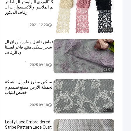
3 "الوردي البوليستر الرباط تر
يم الملابس والاكسسوارات ال
زفاف الديكور
تقليم الدانتيل البوليستر
2021-12-23
00:55
قماش دانتيل مطرز بأوراق ال
شجر شبكي منتج فاخر لفستا
ن الزفاف
مطرز أقمشة الدانتيل
2025-09-18
02:07
ساكين مطرز فلورال الشبكة
الجميلة الأرض مصنع تصميم م
خصص للثياب
قماش مطرز بالترتر
2025-09-18
00:17
Leafy Lace Embroidered
Stripe Pattern Lace Cust