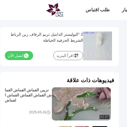
ار
طلب اقتباس
2 "البوليستر الدانتيل تريم الزفاف زين الرباط
الشريط الحرفية الخياطة
اقرأ المزيد
اتصل الآن
فيديوهات ذات علاقة
تزيين القماش القماش القما
ش القماش القماش القماش ا
لقماش
نسيج التطريز مطرز
2025-05-26
02:07