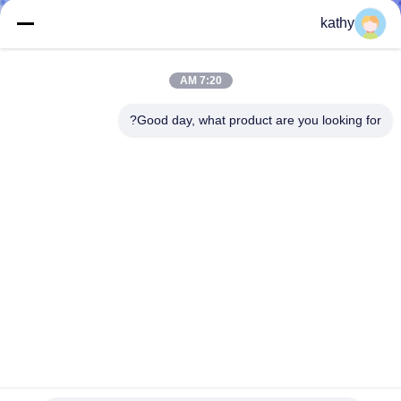
ضبط
kathy
الجودة
7:20 AM
اتصل
Good day, what product are you looking for?
بنا
أخبار
طلب
اقتباس
خريطة
الموقع
نسيج قطني 100٪ مطرز بالثقوب مقطوع بالليزر قماش قطني
ممشط