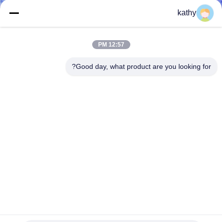
ضبط
kathy
الجودة
12:57 PM
اتصل
Good day, what product are you looking for?
بنا
أخبار
طلب
اقتباس
خريطة
الموقع
لينة الدانتيل المطرزة العيينة نسيج القطن القماش للحزب اللباس