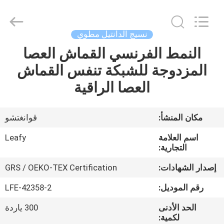
Guangzhou
Leafy
Textiles
CO.,
Ltd..
نسيج الدانتيل مطوي
All
Rights
Reserved.
النمط الفرنسي القماش العصا
منزل
المزدوجة للشبكة تنفس القماش
المنتجات
العصا الراقية
حول
مكان المنشأ:
قوانغتشو
بنا
اسم العلامة
Leafy
التجارية:
جولة
إصدار الشهادات:
GRS / OEKO-TEX Certification
في
رقم الموديل:
LFE-42358-2
المعمل
الحد الأدنى
300 ياردة
لكمية: