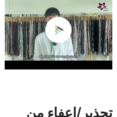
تحذير/إعفاء من