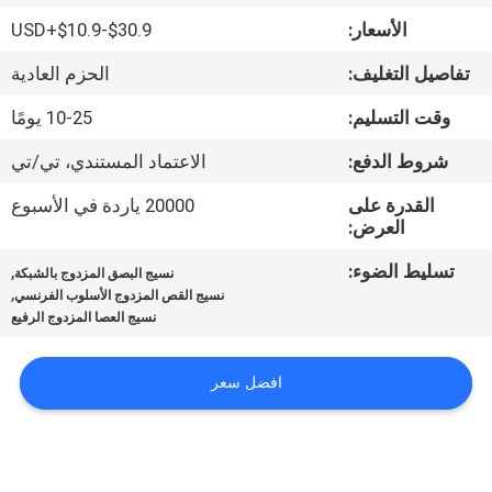
ضبط
الأسعار:
USD+$10.9-$30.9
الجودة
تفاصيل التغليف:
الحزم العادية
اتصل
وقت التسليم:
10-25 يومًا
بنا
شروط الدفع:
الاعتماد المستندي، تي/تي
القدرة على
20000 ياردة في الأسبوع
أخبار
العرض:
تسليط الضوء:
,
نسيج البصق المزدوج بالشبكة
,
طلب
نسيج القص المزدوج الأسلوب الفرنسي
نسيج العصا المزدوج الرفيع
اقتباس
افضل سعر
خريطة
الموقع