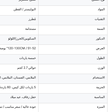
المواد
البوليستر / القطن
التقنيات
مُطرز
السمة
مستدامة
الديكور
السكويين/الخرز/اللؤلؤ
العرض
120-130CM / 51-52" بوصة / 1.2-1.3 ياردات
الطول
خمسة ياردات
الوزن
حوالي 2.7 كجم
الاستخدام
الملابس، الفستان، الملابس، ال
الحزمة
5 ياردات لكل كيس، 60 ياردة/طن
المناسبة
حفل زفاف، عيد ميلاد
الميزة
جودة عالية / سعر مناسب / ت