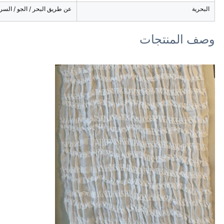
البحرية
عن طريق البحر / الجو / السري
وصف المنتجات