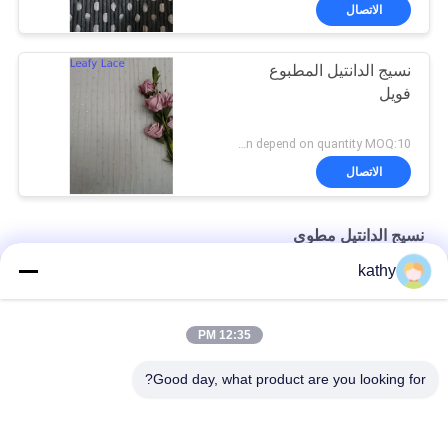
الاتصال
نسيج الدانتيل المطبوع
فويل
Negotiation depend on quantity MOQ:10 ياردة
الاتصال
نسيج الدانتيل مطوي
kathy
سحاب شبكة معطف أسود بوليستر مطوي أقمشة الدانتيل
145 سنتيمتر احباط المطبوعة الدانتيل شبكة مطوي النسيج تول
12:35 PM
100 ياردة أسود لامع لوريكس شبكة نسيج الدانتيل مطوي
Good day, what product are you looking for?
فئات شعبية
جميع