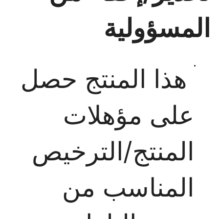
المسؤولية
هذا المنتج حصل
على مؤهلات
المنتج/الترخيص
المناسب من