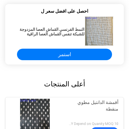
احصل على افضل سعر ل
النمط الفرنسي القماش العصا المزدوجة
للشبكة تنفس القماش العصا الراقية
استمر
أعلى المنتجات
أقمشة الدانتيل مطوي
منقطة
USD5-7/Y Depend on Quanity MOQ:10 ياردة