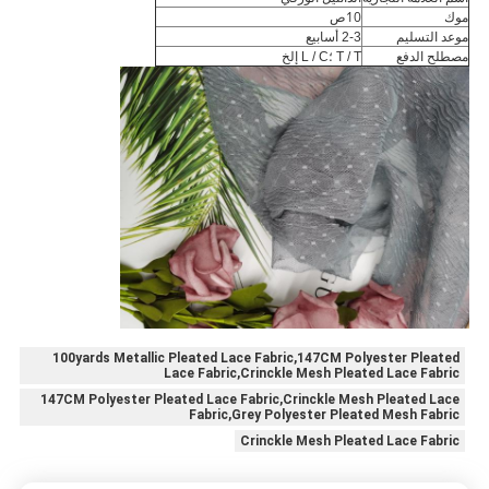
10
موك
ص
موعد التسليم
2-3 أسابيع
مصطلح الدفع
T / T ؛L / C إلخ
100yards Metallic Pleated Lace Fabric,147CM Polyester Pleated
Lace Fabric,Crinckle Mesh Pleated Lace Fabric
147CM Polyester Pleated Lace Fabric,Crinckle Mesh Pleated Lace
Fabric,Grey Polyester Pleated Mesh Fabric
Crinckle Mesh Pleated Lace Fabric