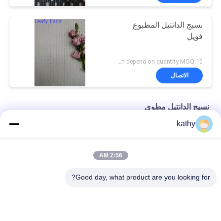
نسيج الدانتيل المطبوع
فويل
Negotiation depend on quantity MOQ:10 ياردة
الاتصال
نسيج الدانتيل مطوي
kathy
سحاب شبكة معطف أسود بوليستر مطوي أقمشة الدانتيل
145 سنتيمتر احباط المطبوعة الدانتيل شبكة مطوي النسيج تول
2:56 AM
100 ياردة أسود لامع لوريكس شبكة نسيج الدانتيل مطوي
Good day, what product are you looking for?
فئات شعبية
جميع