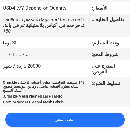
ضبط
الأسعار:
USD4-7/Y Depend on Quanity
الجودة
تفاصيل التغليف:
Rolled in plastic Bags and then in bale .
تدحرجت في أكياس بلاستيكية ثم في بالة.
اتصل
150
بنا
وقت التسليم:
30 يوما
شروط الدفع:
T / T ، L / C.
أخبار
القدرة على
20000 ياردة / شهر
العرض:
طلب
تسليط الضوء:
147 سنتيمتر البوليستر مطوي أقمشة الدانتيل ، Crinckle
شبكة مطوي أقمشة الدانتيل ، رمادي البوليستر مطوي
اقتباس
شبكة النسيج
,
,
Crinckle Mesh Pleated Lace Fabric
Grey Polyester Pleated Mesh Fabric
خريطة
الموقع
افضل سعر