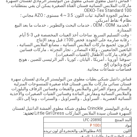
- قماش دانتيل مطوي شبكي مطوي من البوليستر الرمادي لفستان السهرة
ماركات الملابس النسائية فستان الفتاة الصغيرة يمكن أن يفي بمتطلبات
OEKO-Tex Standard 100.
- معايير الجودة العالية: ثبات اللون: 3.5 ~ 4 مستوى ؛ AZO مجاني ؛
نظام 4 نقاط أمريكي.
- الخدمة: OEM ، ODM ، خدمات البحث والتطوير ، خدمات ما بعد البيع
الممتازة.
- وقت التسليم السريع: ساحات أخذ العينات المخصصة في 3-5 أيام.
- رقابة صارمة على الجودة: فحص 100٪ قبل وبعد الإنتاج
- الزبون: لجميع ماركات الملابس النسائية ، مصانع الملابس النسائية ،
البائعين الجامعيين ، وكلاء المصادر ، تجار التجزئة ، ماركات فساتين
الزفاف.ماركات الأطفال (الفتيات الصغيرات).
-سوقنا: أوروبا ، أمريكا ، اليابان ، كوريا ، البر الرئيسى للصين ، هونج
كونج.وتايوان إلخ.
قصاصات شماعات مجانية.
قماش دانتيل شبكي بطيات مطوي من البوليستر الرمادي لفستان سهرة
فستان نسائي ماركات ملابس فستان فتاة صغيرة للمنسوجات المنزلية
والستائر ومواد الفراش والملابس والقبعات وفساتين الزفاف والبلوزات
والملابس النسائية ومفارش المائدة وفساتين الفتيات الصغيرات والأحذية
النسائية العصرية ، السراويل ، والسراويل ، والسترات ، وما إلى ذلك.
رمادي البوليستر Crinckle مطوي شبكة مطوي أقمشة الدانتيل لفستان
السهرة فستان سيدة الملابس الماركات Little Girl Dress
تحديد:
LFC-20890
البند المنتج
100
٪ P
مواد
اللون
AS مطلوب
الأنف والحنجرة.أي لون تريده
اسم العلامة التجارية
الدانتيل الورقي