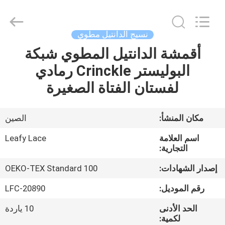
Guangzhou
Leafy
Textiles
CO.,
Ltd..
نسيج الدانتيل مطوي
All
Rights
Reserved.
أقمشة الدانتيل المطوي شبكة
منزل
البوليستر Crinckle رمادي
المنتجات
لفستان الفتاة الصغيرة
حول
مكان المنشأ:
الصين
بنا
اسم العلامة
Leafy Lace
التجارية:
جولة
إصدار الشهادات:
OEKO-TEX Standard 100
في
رقم الموديل:
LFC-20890
المعمل
الحد الأدنى
10 ياردة
لكمية: