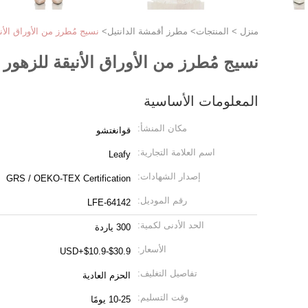
منزل
>
المنتجات
>
مطرز أقمشة الدانتيل
>
نسيج مُطرز من الأوراق الأن
نسيج مُطرز من الأوراق الأنيقة للزهور
المعلومات الأساسية
مكان المنشأ:
قوانغتشو
اسم العلامة التجارية:
Leafy
إصدار الشهادات:
GRS / OEKO-TEX Certification
رقم الموديل:
LFE-64142
الحد الأدنى لكمية:
300 ياردة
الأسعار:
USD+$10.9-$30.9
تفاصيل التغليف:
الحزم العادية
وقت التسليم:
10-25 يومًا