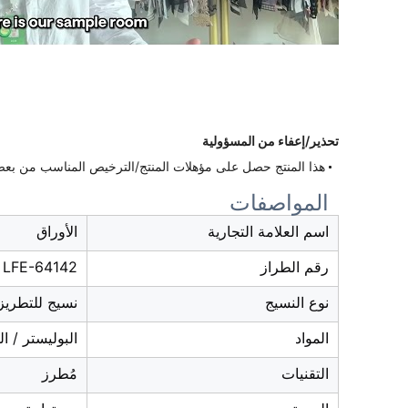
تحذير/إعفاء من المسؤولية
هذا المنتج حصل على مؤهلات المنتج/الترخيص المناسب من بعض ا
المواصفات
اسم العلامة التجارية
الأوراق
رقم الطراز
LFE-64142
نوع النسيج
نسيج للتطريز
المواد
البوليستر / ا
التقنيات
مُطرز