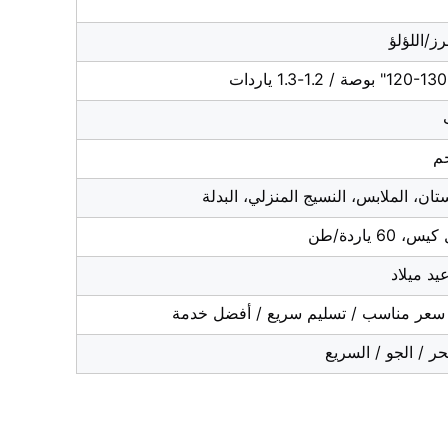
ز/اللؤلؤ
/ 1.2-1.3 ياردات
تان، الملابس، النسيج المنزلي، البدلة
د ميلاد
 سعر مناسب / تسليم سريع / أفضل خدمة
ر / الجو / السريع