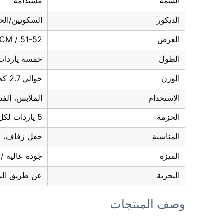
السمة
مستدامة
الديكور
السكويين/الخر
العرض
120-130CM / 51-52" بوصة 
الطول
خمسة ياردات
الوزن
حوالي 2.7 كجم
الاستخدام
الملابس، الفس
الحزمة
5 ياردات لكل كيس، 60 ياردة/طن
المناسبة
حفل زفاف، عي
الميزة
جودة عالية /
البحرية
عن طريق البح
وصف المنتجات