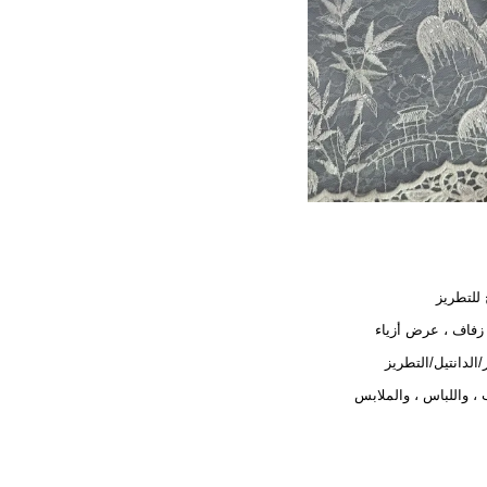
للتطريز
فاف ، عرض أزياء
ر/الدانتيل/التطريز
 ، واللباس ، والملابس