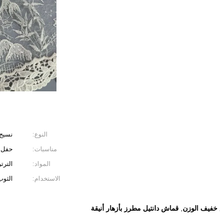
النوع:
نسيج 
مناسبات:
حفل ز
المواد:
الترت
الاستخدام:
الثوب
 خفيف الوزن
قماش دانتيل مطرز بأزهار أنيقة
,