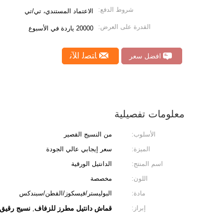
شروط الدفع:
الاعتماد المستندي، تي/تي
القدرة على العرض:
20000 ياردة في الأسبوع
ﺎﺘﺼﻟ ﺍﻶﻧ
افضل سعر
معلومات تفصيلية
الأسلوب:
من النسيج القصير
الميزة:
سعر إيجابي عالي الجودة
اسم المنتج:
الدانتيل الورقية
اللون:
مخصصة
مادة:
البوليستر/فيسكوز/القطن/سبندكس
إبراز:
قماش دانتيل مطرز للزفاف
نسيج رقيق
,