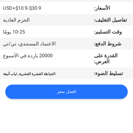
ضبط
الأسعار:
USD+$10.9-$30.9
الجودة
تفاصيل التغليف:
الحزم العادية
اتصل
وقت التسليم:
10-25 يومًا
بنا
شروط الدفع:
الاعتماد المستندي، تي/تي
القدرة على
20000 ياردة في الأسبوع
أخبار
العرض:
تسليط الضوء:
,
الخياطة القشرة القشرية
ثياب أنيقة
طلب
اقتباس
افضل سعر
خريطة
الموقع