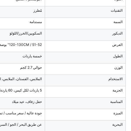
التقنيات
مُطرز
السمة
مستدامة
الديكور
السكويين/الخرز/اللؤلؤ
العرض
120-130CM / 51-52" بوصة / 1.2-1.3 ياردات
الطول
خمسة ياردات
الوزن
حوالي 2.7 كجم
الاستخدام
الملابس، الفستان، الملابس، ال
الحزمة
5 ياردات لكل كيس، 60 ياردة/طن
المناسبة
حفل زفاف، عيد ميلاد
الميزة
جودة عالية / سعر مناسب / ت
البحرية
عن طريق البحر / الجو / السري