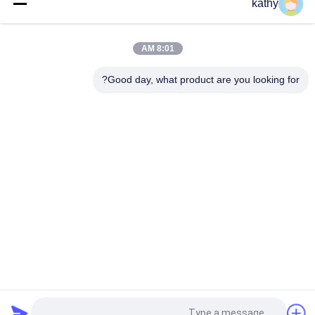
kathy
القماش البيضاء المطرز القماش البيضاء المصمم خصيصا
ملابس جميلة ذات جودة عالية
8:01 AM
نايلون بوليستر أقمشة الدانتيل المطرز
Good day, what product are you looking for?
فئات شعبية
جميع
قماش مطرز بالترتر
مطرز أقمشة الدانتيل
3D أقمشة الدانتيل 
حبالي نسيج الدانتيل
الأزهار
تقليم الدانتيل 
نسيج العيينة المطرزة
البوليستر
قماش شبكي تول
تمتد نسيج الدانتيل