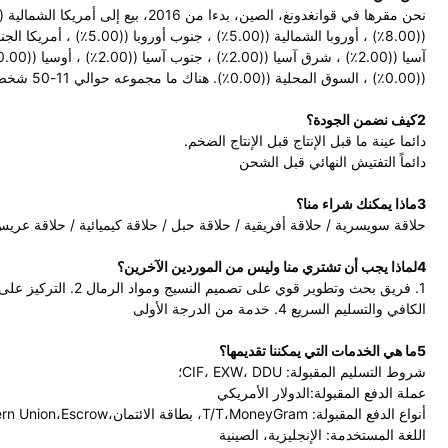
((0.00٪) ، السوق المحلية ((0.00٪). هناك ما مجموعه حوالي 11-50 شخص في مكتبنا.
2كيف نضمن الجودة؟
دائما عينة ما قبل الإنتاج قبل الإنتاج الضخم.
دائماً التفتيش النهائي قبل الشحن
3ماذا يمكنك شراء منا؟
حلاقة سويسرية / حلاقة أفريقية / حلاقة حبل / حلاقة كيميائية / حلاقة عري
4لماذا يجب أن تشتري منا وليس من الموردين الآخرين؟
الكافي والتسليم السريع 4. خدمة من الدرجة الأولى
5ما هي الخدمات التي يمكننا تقديمها؟
شروط التسليم المقبولة: CIF، EXW، DDU؛
عملة الدفع المقبولة:الدولار الأمريكي
أنواع الدفع المقبولة: T/T،MoneyGram، بطاقة الائتمان،PayPal،Western Union،Escrow؛
اللغة المستخدمة: الإنجليزية، الصينية