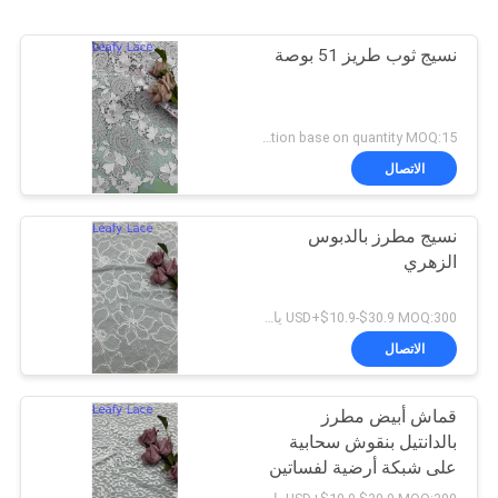
نسيج ثوب طريز 51 بوصة
Negotiation base on quantity MOQ:15 ص
الاتصال
نسيج مطرز بالدبوس
الزهري
USD+$10.9-$30.9 MOQ:300 ياردة
الاتصال
قماش أبيض مطرز
بالدانتيل بنقوش سحابية
على شبكة أرضية لفساتين
الزفاف