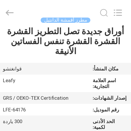
Guangzhou
Leafy
Textiles
CO.,
Ltd..
مطرز أقمشة الدانتيل
All
Rights
Reserved.
أوراق جديدة تصل التطريز القشرة
منزل
القشرة القشرة تنفس الفساتين
المنتجات
الأنيقة
حول
مكان المنشأ:
قوانغتشو
بنا
اسم العلامة
Leafy
التجارية:
جولة
إصدار الشهادات:
GRS / OEKO-TEX Certification
في
رقم الموديل:
LFE-64176
المعمل
الحد الأدنى
300 ياردة
لكمية: