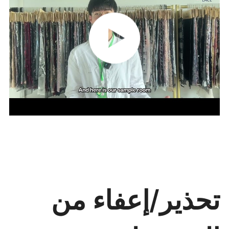
تحذير/إعفاء من