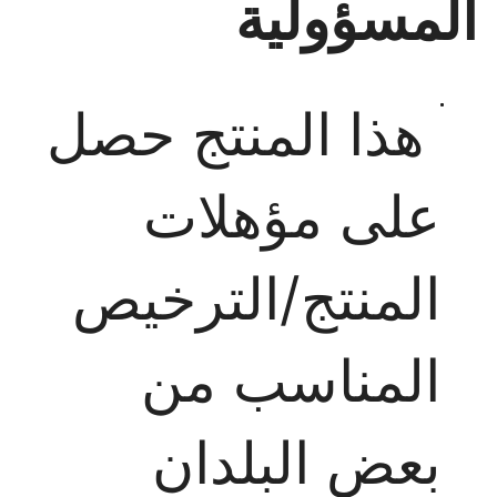
المسؤولية
هذا المنتج حصل
على مؤهلات
المنتج/الترخيص
المناسب من
بعض البلدان