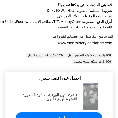
5ما هي الخدمات التي يمكننا تقديمها؟
شروط التسليم المقبولة: CIF، EXW، DDU؛
عملة الدفع المقبولة:الدولار الأمريكي
أنواع الدفع المقبولة: T/T،MoneyGram، بطاقة الائتمان،PayPal،Western Union،Escrow؛
اللغة المستخدمة: الإنجليزية، الصينية
المزيد من التفاصيل من فضلكم انقروا هنا
www.embroiderylacefabric.com
100 ياردة لينة شبكة النسيج التول
145CM شبكة النسيج التول
100 ياردة شبكة نسيج معدني
احصل على افضل سعر ل
قشرة التول الورقية القشرة المطرزة
القشرة الورقية للزي
استمر