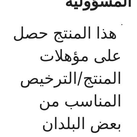
المسؤولية
هذا المنتج حصل
على مؤهلات
المنتج/الترخيص
المناسب من
بعض البلدان