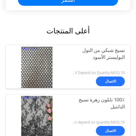
أعلى المنتجات
نسيج شبكي من التول
البوليستر الأسود
USD1-2/Y Depend on Quanity MOQ:10 ياردة
الاتصال
100٪ نايلون زهرة نسيج
الدانتيل
Negotiation depend on quantity MOQ:10 ياردة
الاتصال