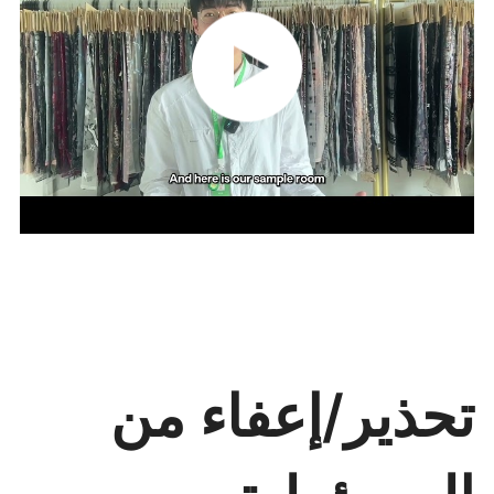
تحذير/إعفاء من