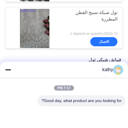
تول شبكة نسيج القطن
المطرزة
Negotiation depend on quantity MOQ:10 ياردة
الاتصال
قماش شبكي تول
kathy
نسيج شبكي تول مطرز بالدانتيل الفوال الملون
مطرزة تول شبكة نسيج حديقة زهرة الدانتيل قماش مفروشات
7:17 PM
لامع شكل نجمة تول شبكة النسيج النساء اللباس احباط الطباعة طلاء
Good day, what product are you looking for?
فئات شعبية
جميع