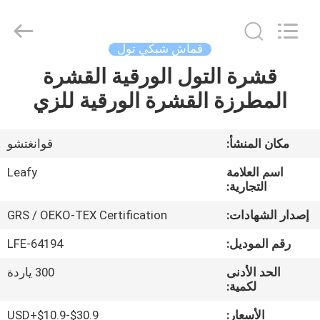
Guangzhou
Leafy
Textiles
CO.,
Ltd..
قماش شبكي تول
All
Rights
Reserved.
قشرة التول الورقية القشرة
منزل
المطرزة القشرة الورقية للزي
المنتجات
مكان المنشأ:
قوانغتشو
حول
اسم العلامة
Leafy
بنا
التجارية:
إصدار الشهادات:
GRS / OEKO-TEX Certification
جولة
رقم الموديل:
LFE-64194
في
الحد الأدنى
300 ياردة
المعمل
لكمية:
الأسعار:
USD+$10.9-$30.9