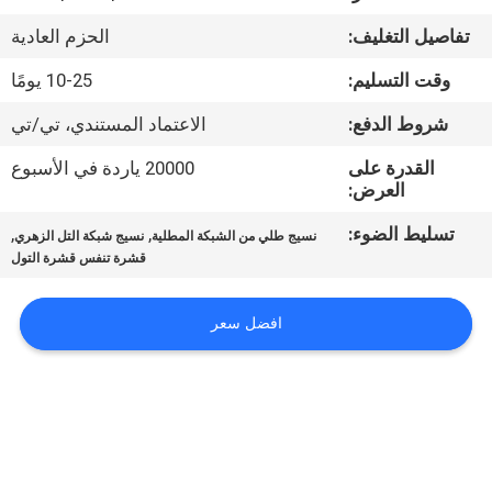
ضبط
تفاصيل التغليف:
الحزم العادية
الجودة
وقت التسليم:
10-25 يومًا
اتصل
شروط الدفع:
الاعتماد المستندي، تي/تي
بنا
القدرة على
20000 ياردة في الأسبوع
العرض:
أخبار
تسليط الضوء:
,
,
نسيج طلي من الشبكة المطلية
نسيج شبكة التل الزهري
قشرة تنفس قشرة التول
طلب
افضل سعر
اقتباس
خريطة
الموقع