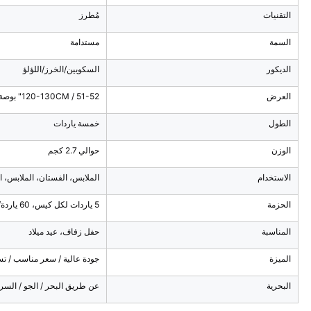
التقنيات
مُطرز
السمة
مستدامة
الديكور
السكويين/الخرز/اللؤلؤ
العرض
120-130CM / 51-52" بوصة / 1.2-1.3 ياردات
الطول
خمسة ياردات
الوزن
حوالي 2.7 كجم
الاستخدام
الملابس، الفستان، الملابس، ال
الحزمة
5 ياردات لكل كيس، 60 ياردة/طن
المناسبة
حفل زفاف، عيد ميلاد
الميزة
جودة عالية / سعر مناسب / ت
البحرية
عن طريق البحر / الجو / السري