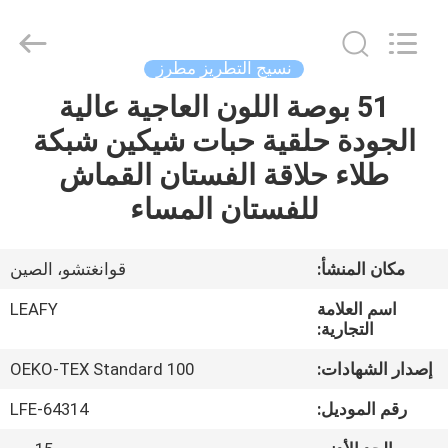
Guangzhou
Leafy
Textiles
CO.,
Ltd..
نسيج التطريز مطرز
All
Rights
Reserved.
51 بوصة اللون العاجية عالية
منزل
الجودة حلقية حبات شيكين شبكة
المنتجات
طلاء حلاقة الفستان القماش
للفستان المساء
حول
بنا
مكان المنشأ:
قوانغتشو، الصين
اسم العلامة
LEAFY
جولة
التجارية:
في
إصدار الشهادات:
OEKO-TEX Standard 100
المعمل
رقم الموديل:
LFE-64314