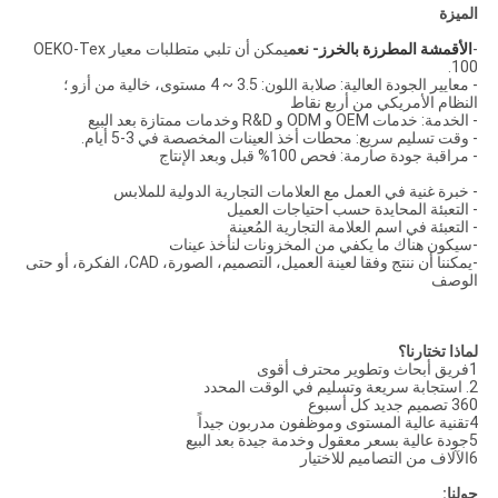
الميزة
-
الأقمشة المطرزة بالخرز
- نعم
يمكن أن تلبي متطلبات معيار OEKO-Tex
100.
- معايير الجودة العالية: صلابة اللون: 3.5 ~ 4 مستوى، خالية من أزو ؛
النظام الأمريكي من أربع نقاط
- الخدمة: خدمات OEM و ODM و R&D وخدمات ممتازة بعد البيع
- وقت تسليم سريع: محطات أخذ العينات المخصصة في 3-5 أيام.
- مراقبة جودة صارمة: فحص 100% قبل وبعد الإنتاج
- خبرة غنية في العمل مع العلامات التجارية الدولية للملابس
- التعبئة المحايدة حسب احتياجات العميل
- التعبئة في اسم العلامة التجارية المُعينة
-سيكون هناك ما يكفي من المخزونات لنأخذ عينات
-يمكننا أن ننتج وفقا لعينة العميل، التصميم، الصورة، CAD، الفكرة، أو حتى
الوصف
لماذا تختارنا؟
1فريق أبحاث وتطوير محترف أقوى
2. استجابة سريعة وتسليم في الوقت المحدد
360 تصميم جديد كل أسبوع
4تقنية عالية المستوى وموظفون مدربون جيداً
5جودة عالية بسعر معقول وخدمة جيدة بعد البيع
6الآلاف من التصاميم للاختيار
حولنا: