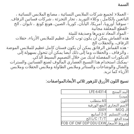
السمة
- العملاء: لجميع شركات الملابس النسائية ، مصانع الملابس النسائية ،
البائعين بالكامل ، وكلاء التوريد ، تجار التجزئة ، شركات فساتين الزفاف.
- سوقنا: أوروبا، أمريكا، اليابان، كوريا، الصين، هونغ كونغ. ، تايوان ، الخ
-القطع المعلقة مجانية
- المواد المعاد تدويرها وصديقة للبيئة
هذه القماش يمكن أن يكون ثوب كامل عظيم للملابس الأزياء، حفلات
الزفاف، والحفلات الخ
- هذه القماش الرقائق يمكن أن يكون فستان كامل عظيم للملابس الموضة
، والزفاف ، والحفلات وما إلى ذلك أيضا يمكن أن تتحول بسهولة إلى
الديكورات المفضلة لديك من خلال التصميم البسيط الذكي.
-يمكنك استخدام هذا النسيج العصاري المألوف لصنع الفساتين والسترات
والشال والوشاحات والستائر وملابس الطاولة وملابس الحفلات وملابس
الأزياء كما تريد.
نسيج اللون الأزرق للزهور ثلاثي الأبعاد
المواصفات:
البند المنتج
LFE-64314
(ميت)
اللون
AS متطلب
الاسم التجاري
البقع الورقية
الـ MOQ
300Y
وقت التسليم
2-3 أسابيع
مدة الدفع
T/T؛ L/C الخ
شروط الأسعار
FOB CIF CNF DDP DDU EXW