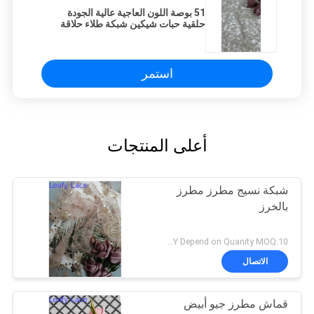
51 بوصة اللون العاجية عالية الجودة
حلقية حبات شيكين شبكة طلاء حلاقة
الفستان القماش للفستان المساء
استمر
أعلى المنتجات
شبكة نسيج مطرز مطرز
بالخرز
USD8-12/Y Depend on Quanity MOQ:10 ياردة
الاتصال
قماش مطرز جيو أبيض