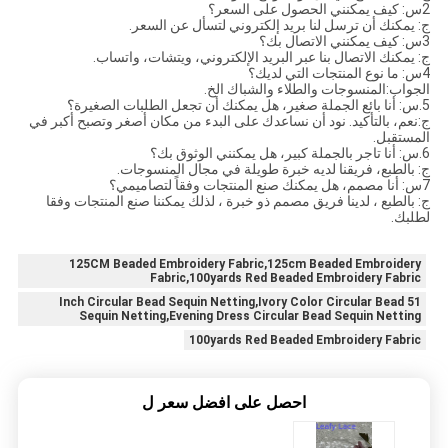
2س: كيف يمكنني الحصول على السعر؟
ج: يمكنك أن ترسل لنا بريد إلكتروني لتسأل عن السعر.
3س: كيف يمكنني الاتصال بك؟
ج: يمكنك الاتصال بنا عبر البريد الإلكتروني، ويتشات، واتساب.
4س: ما نوع المنتجات التي لديك؟
الجواب:المنسوجات والطلاء والشباك الخ.
5.س: أنا بائع الجملة صغير، هل يمكنك أن تجعل الطلبات الصغيرة؟
ج:نعم، بالتأكيد. نود أن نساعدك على البدء من مكان أصغر وتصبح أكبر في
المستقبل.
6.س: أنا تاجر بالجملة كبير، هل يمكنني الوثوق بك؟
ج: بالطبع، فريقنا لديه خبرة طويلة في مجال المنسوجات.
7س: أنا مصمم، هل يمكنك صنع المنتجات وفقاً لتصاميمي؟
ج: بالطبع ، لدينا فريق مصمم ذو خبرة ، لذلك يمكننا صنع المنتجات وفقا
لطلبك.
125CM Beaded Embroidery Fabric,125cm Beaded Embroidery
Fabric,100yards Red Beaded Embroidery Fabric
51 Inch Circular Bead Sequin Netting,Ivory Color Circular Bead
Sequin Netting,Evening Dress Circular Bead Sequin Netting
100yards Red Beaded Embroidery Fabric
احصل على افضل سعر ل