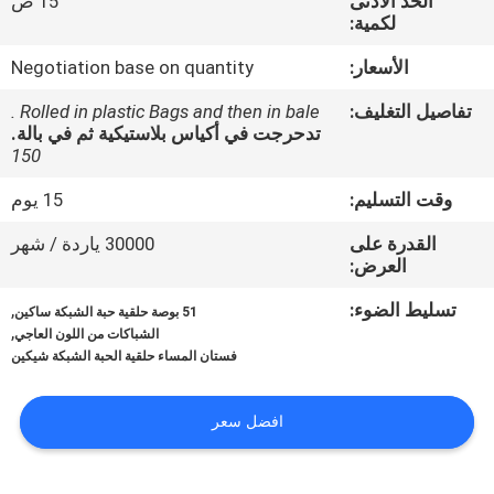
الحد الأدنى
15 ص
ضبط
لكمية:
الجودة
الأسعار:
Negotiation base on quantity
تفاصيل التغليف:
Rolled in plastic Bags and then in bale .
اتصل
تدحرجت في أكياس بلاستيكية ثم في بالة.
بنا
150
وقت التسليم:
15 يوم
أخبار
القدرة على
30000 ياردة / شهر
العرض:
طلب
تسليط الضوء:
,
51 بوصة حلقية حبة الشبكة ساكين
,
اقتباس
الشباكات من اللون العاجي
فستان المساء حلقية الحبة الشبكة شيكين
خريطة
افضل سعر
الموقع