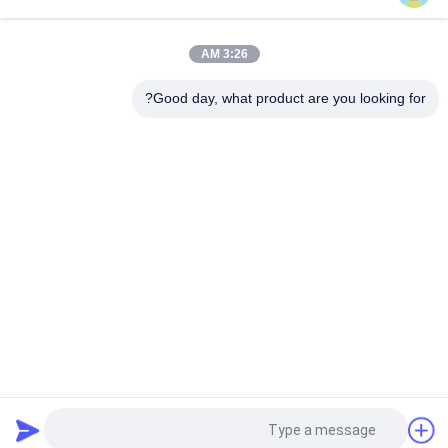
صانع نسيج العنق مع تصاميم مخصصة نسيج العنق المتميز لتصميم
فساتين المساء
3:26 AM
نسيج دانتيل مطرز بالفتحات مصنع معدات أصلية لمصممي الأزياء
Good day, what product are you looking for?
فئات شعبية
جميع
قماش مطرز بالترتر
مطرز أقمشة الدانتيل
3D أقمشة الدانتيل 
حبالي نسيج الدانتيل
الأزهار
تقليم الدانتيل 
نسيج العيينة المطرزة
البوليستر
قماش شبكي تول
تمتد نسيج الدانتيل
طلب اقتباس