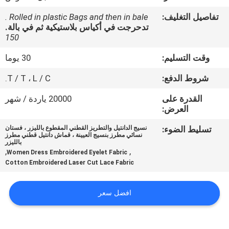
ضبط
تفاصيل التغليف:
Rolled in plastic Bags and then in bale .
الجودة
تدحرجت في أكياس بلاستيكية ثم في بالة.
150
اتصل
وقت التسليم:
30 يوما
بنا
شروط الدفع:
T / T ، L / C.
القدرة على
20000 ياردة / شهر
أخبار
العرض:
تسليط الضوء:
نسيج الدانتيل والتطريز القطني المقطوع بالليزر ، فستان
نسائي مطرز بنسيج العيينة ، قماش دانتيل قطني مطرز
طلب
بالليزر
,
,
Women Dress Embroidered Eyelet Fabric
اقتباس
Cotton Embroidered Laser Cut Lace Fabric
خريطة
افضل سعر
الموقع