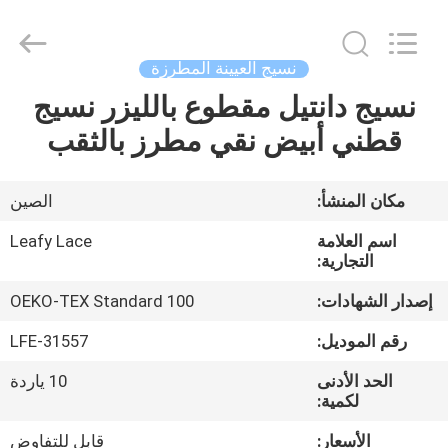
Guangzhou
Leafy
Textiles
CO.,
Ltd..
نسيج العيينة المطرزة
All
Rights
Reserved.
نسيج دانتيل مقطوع بالليزر نسيج
منزل
قطني أبيض نقي مطرز بالثقب
المنتجات
مكان المنشأ:
الصين
حول
اسم العلامة
Leafy Lace
بنا
التجارية:
إصدار الشهادات:
OEKO-TEX Standard 100
جولة
رقم الموديل:
LFE-31557
في
الحد الأدنى
10 ياردة
المعمل
لكمية:
الأسعار:
قابل للتفاوض