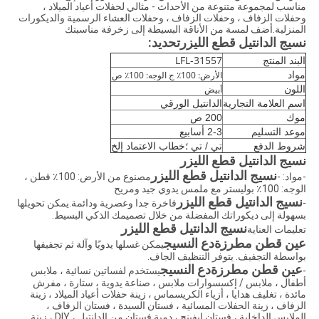
مناسب لمجموعة متنوعة من الأحداث - مثالي لحفلات أعياد الميلاد ،
وحفلات الزفاف ، وحفلات الزفاف ، وحفلات العشاء الرسمية والديكورات
المنزلية.أضف لمسة من الأناقة البسيطة إلى زخرفة مناسبتك
نسيج الدانتيل قطع الليزر
تحديد:
LFL-31557
البند المنتج
مواد
الأرض: 100٪ ج الوجه: 100٪ ص
اللون
أبيض
اسم العلامة التجارية
الدانتيل الورقي
موك
200 ص
موعد التسليم
2-3 أسابيع
شروط الدفع
تي / تي ؛خطاب الاعتماد إلخ
نسيج الدانتيل قطع الليزر
نسيج الدانتيل قطع الليزر
-مواد: -
مصنوع من الأرض: 100٪ قطن ،
الوجه: 100٪ بوليستر مع ملمس يدوي جيد ومريح
نسيج الدانتيل قطع الليزر
-
فاخرة جدا وعصرية ودائمة.يمكن تحويلها
بسهولة إلى ديكوراتك المفضلة من خلال تصميمك الذكي البسيط.
نسيج الدانتيل قطع الليزر
تعليمات العناية
عين قطن مطرزة
دع النسيج
يمكن غسلها يدويًا وآلة ثم تجفيفها
بواسطة التجفيف. يتوفر التنظيف الجاف.
عين قطن مطرزة
دع النسيج
-
يستخدم لفساتين نسائية ، ملابس
أطفال ، ملابس / إكسسوارات ملابس ، صناعة يدوية ، ستارة ، مفرش
مائدة ، تغليف هدايا ، أزياء الكريسماس ، زينة حفلات أعياد الميلاد ، زينة
الزفاف ، زينة الحفلات المسائية ، فستان السيدة ، فستان الزفاف ،
الملابس الداخلية ، فستان إيفينج ، دمية فستان من الدانتيل ، DIY ، زينة