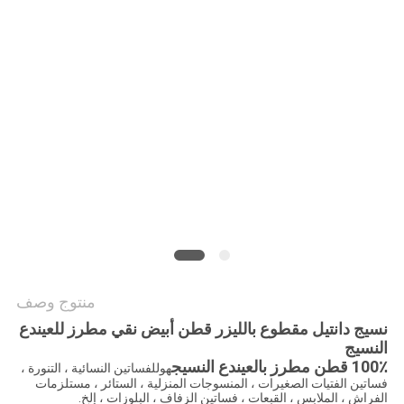
سياسة
الخصوصية
منتوج وصف
نسيج دانتيل مقطوع بالليزر قطن أبيض نقي مطرز للعين
دع
النسيج
100٪ قطن مطرز بالعين
دع النسيج
هو
للفساتين النسائية ، التنورة ،
فساتين الفتيات الصغيرات ، المنسوجات المنزلية ، الستائر ، مستلزمات
الفراش ، الملابس ، القبعات ، فساتين الزفاف ، البلوزات ، إلخ.