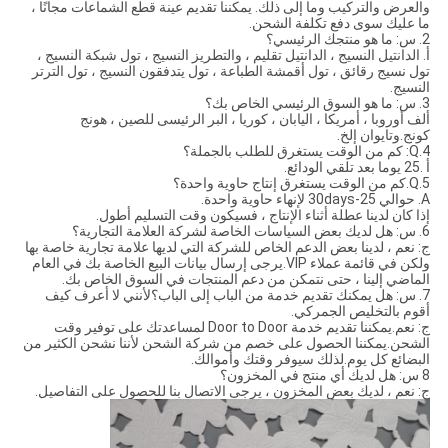
والعرض والتركيب وما إلى ذلك. يمكننا تقديم عينة قطع الشماعات مجانًا ،
ما عليك سوى دفع تكلفة الشحن.
2. س: ما هو منتجك الرئيسي؟
أ. الدانتيل النسيج ، الدانتيل تقليم ، والتطريز النسيج ، تول شبكة النسيج ،
تول نسيج رقائق ، تول أقمشة الطباعة ، تول يتدفقون النسيج ، تول الترتر
النسيج.
3. س: ما هو السوق الرئيسي الخاص بك؟
ألف أوروبا ، أمريكا ، اليابان ، كوريا ، البر الرئيسى للصين ، هونج
كونج.وتايوان إلخ.
4.Q: كم من الوقت يستغرق للطلب بالجملة؟
أ .25 يوما بعد تلقي الودائع.
5.Q.كم من الوقت يستغرق إنتاج حاوية واحدة؟
A. حوالي 25-30days لإنهاء حاوية واحدة.
إذا كان لدينا عطلة أثناء الإنتاج ، فسيكون وقت التسليم أطول.
6. س: هل لديك بعض السياسات الخاصة لشركة العلامة التجارية؟
ج: نعم ، لدينا بعض الدعم الخاص للشركة التي لديها علامة تجارية خاصة بها
ولكن في قائمة عملاء VIP.يرجى إرسال بيانات البيع الخاصة بك في العام
الماضي إلينا ، حتى نتمكن من دعم المنتجات في السوق الخاص بك.
7. س: هل يمكنك تقديم خدمة من الباب إلى الباب؟لأنني لا أعرف كيف
أقوم بالتخليص الجمركي.
ج: نعم.يمكننا تقديم خدمة Door to Door لمساعدتك على توفير وقت
الشحن.يمكننا الحصول على خصم من شركة الشحن لأننا نشحن الكثير من
البضائع كل يوم.لذلك سيوفر وقتك وأموالك.
8 س: هل لديك أي منتج في المخزون؟
ج: نعم ، لديك بعض المخزون ، يرجى الاتصال بنا للحصول على التفاصيل.