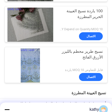
100 ياردة نسيج العيينة
الحرير المطرزة
USD11-12/Y Depend on Quanity MOQ:10 ياردة
الاتصال
نسيج طريز محطم بالليزر
الأزرق الفاتح
قابل للتفاوض MOQ:10 ياردة
الاتصال
نسيج العيينة المطرزة
أقمشة دانتيل فاخرة للعرائس لفستان الزفاف، مصنع دانتيل للتصدير
لصناعة الأزياء
kathy