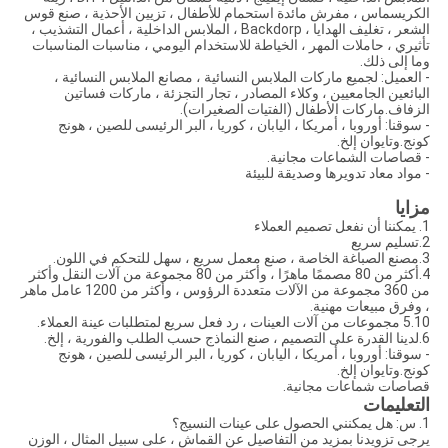
الكريسماس ، مفرش مائدة استحمام للأطفال ، تزيين الأحذية ، صنع قوس
الشعر ، تغليف الهدايا ، Backdorp ، الملابس الداخلية ، أعمال التشذيب ،
تأثيري ، حاملات المهر ، الخياطة للاستخدام اليومي ، مناسبات المناسبات
وما إلى ذلك.
- العميل: لجميع ماركات الملابس النسائية ، مصانع الملابس النسائية ،
البائعين الجامعيين ، وكلاء المصادر ، تجار التجزئة ، ماركات فساتين
الزفاف.ماركات الأطفال (الفتيات الصغيرات).
- سوقنا: أوروبا ، أمريكا ، اليابان ، كوريا ، البر الرئيسى للصين ، هونج
كونج.وتايوان إلخ.
- قصاصات الشماعات مجانية.
- مواد معاد تدويرها وصديقة للبيئة
مزايا
1. يمكننا أن نفعل تصميم العملاء
2.تسليم سريع
3.مصنع الصباغة الخاصة ، صنع معمل سريع ، سهل للتحكم في اللون.
4.أكثر من 80 مصممًا ماهرًا ، وأكثر من 80 مجموعة من آلات النقل وأكثر
من 360 مجموعة من الآلات متعددة الرؤوس ، وأكثر من 1200 عامل ماهر
، وفرق مبيعات مهنية.
5.10 مجموعات من آلات العينات ، رد فعل سريع لمتطلبات عينة العملاء.
6.لدينا القدرة على التصميم ، صنع النماذج حسب الطلب والفورية ، إلخ.
- سوقنا: أوروبا ، أمريكا ، اليابان ، كوريا ، البر الرئيسى للصين ، هونج
كونج.وتايوان إلخ.
قصاصات شماعات مجانية.
التعليمات
1. س: هل يمكنني الحصول على عينات النسيج؟
يرجى تزويدنا بمزيد من التفاصيل عن القماش ، على سبيل المثال ، الوزن