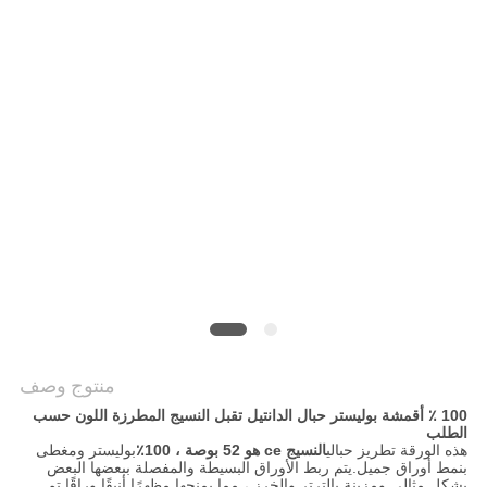
سياسة
الخصوصية
منتوج وصف
100 ٪ أقمشة بوليستر حبال الدانتيل تقبل النسيج المطرزة اللون حسب
الطلب
هذه الورقة تطريز حبالي
النسيج ce هو 52 بوصة ، 100٪
بوليستر ومغطى
بنمط أوراق جميل.يتم ربط الأوراق البسيطة والمفصلة ببعضها البعض
بشكل مثالي ومزينة بالترتر والخرز ، مما يمنحها مظهرًا أنيقًا وراقًا.تم