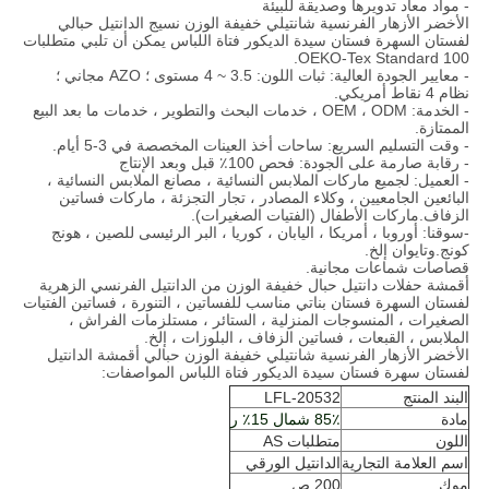
- مواد معاد تدويرها وصديقة للبيئة
الأخضر الأزهار الفرنسية شانتيلي خفيفة الوزن نسيج الدانتيل حبالي
لفستان السهرة فستان سيدة الديكور فتاة اللباس يمكن أن تلبي متطلبات
OEKO-Tex Standard 100.
- معايير الجودة العالية: ثبات اللون: 3.5 ~ 4 مستوى ؛ AZO مجاني ؛
نظام 4 نقاط أمريكي.
- الخدمة: OEM ، ODM ، خدمات البحث والتطوير ، خدمات ما بعد البيع
الممتازة.
- وقت التسليم السريع: ساحات أخذ العينات المخصصة في 3-5 أيام.
- رقابة صارمة على الجودة: فحص 100٪ قبل وبعد الإنتاج
- العميل: لجميع ماركات الملابس النسائية ، مصانع الملابس النسائية ،
البائعين الجامعيين ، وكلاء المصادر ، تجار التجزئة ، ماركات فساتين
الزفاف.ماركات الأطفال (الفتيات الصغيرات).
-سوقنا: أوروبا ، أمريكا ، اليابان ، كوريا ، البر الرئيسى للصين ، هونج
كونج.وتايوان إلخ.
قصاصات شماعات مجانية.
أقمشة حفلات دانتيل حبال خفيفة الوزن من الدانتيل الفرنسي الزهرية
لفستان السهرة فستان بناتي مناسب للفساتين ، التنورة ، فساتين الفتيات
الصغيرات ، المنسوجات المنزلية ، الستائر ، مستلزمات الفراش ،
الملابس ، القبعات ، فساتين الزفاف ، البلوزات ، إلخ.
الأخضر الأزهار الفرنسية شانتيلي خفيفة الوزن حبالي أقمشة الدانتيل
لفستان سهرة فستان سيدة الديكور فتاة اللباس المواصفات:
البند المنتج
LFL-20532
مادة
85٪ شمال 15٪ ر
اللون
متطلبات AS
اسم العلامة التجارية
الدانتيل الورقي
موك
200 ص