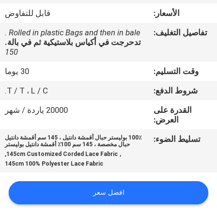
ضبط
الأسعار:
قابل للتفاوض
الجودة
تفاصيل التغليف:
Rolled in plastic Bags and then in bale .
تدحرجت في أكياس بلاستيكية ثم في بالة.
اتصل
150
بنا
وقت التسليم:
30 يوما
شروط الدفع:
T / T ، L / C.
أخبار
القدرة على
20000 ياردة / شهر
العرض:
طلب
تسليط الضوء:
100٪ بوليستر حبال أقمشة دانتيل ، 145 سم أقمشة دانتيل
حبال مخصصة ، 145 سم 100٪ أقمشة دانتيل بوليستر
اقتباس
,
,
145cm Customized Corded Lace Fabric
145cm 100% Polyester Lace Fabric
خريطة
افضل سعر
الموقع