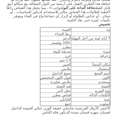
خياطة هذا التطريز الثقيل على أرضية من التول الشفافة مع سكالو أنيق
قابل للقطع
حافة البدانة على البوت
جوانب h ، مما يجعل هذا القماش رائعًا
لأغطية الطاولات.هذا القماش مثالي للاستخدام كديكور للمناسبات ، أو
ستائر ، أو عدائين للطاولة أو لإبراز أي جماعة!يباع في الفناء ويتوفر
بكميات كبيرة حتى نفاد الكمية
تخصيص
بند
القيمة
ربط الحذاء
7 أيام عينة من أجل المهلة
الدعم
100٪ بوليستر
مطرز
ميزة
صديقة للبيئة
زخرفة
خرز
1.5 سم
مكان المنشأ
الصين
إستعمال
ملابس
اسم المنتج
نسيج الدانتيل
اللون
قبول اللون المخصص
يستخدم
ملابس تقليدية
التعبئة
لفة التعبئة
نوع التوريد
جعل لأمر
الكلمات الدالة
قماش مطرز
عينة
افايابلي
أسلوب
جمع
الأخضر الأزهار الفرنسية شانتيلي خفيفة الوزن حبالي أقمشة الدانتيل
لفستان سهرة فستان سيدة الديكور فتاة اللباس