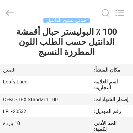
Guangzhou
Leafy
Textiles
CO.,
Ltd..
حبالي نسيج الدانتيل
All
Rights
Reserved.
100 ٪ البوليستر حبال أقمشة
منزل
الدانتيل حسب الطلب اللون
المنتجات
المطرزة النسيج
حول
مكان المنشأ:
الصين
بنا
اسم العلامة
Leafy Lace
التجارية:
جولة
إصدار الشهادات:
OEKO-TEX Standard 100
في
رقم الموديل:
LFL-20532
المعمل
الحد الأدنى
10 ياردة
لكمية: