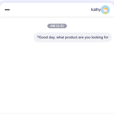
تصميم فاخر من القماش المطريز من القماش المزود بالخيوط
kathy
Cord Lace Fabric High Luxary Hollow-up for Elegant Bridal
Wedding Party Women's Dress
11:31 AM
قماش دانتيل بحبل قماش دانتيل جيبور لفستان الزفاف وحفلات الزفاف
Good day, what product are you looking for?
فئات شعبية
جميع
قماش مطرز بالترتر
مطرز أقمشة الدانتيل
3D أقمشة الدانتيل 
حبالي نسيج الدانتيل
الأزهار
تقليم الدانتيل 
نسيج العيينة المطرزة
البوليستر
قماش شبكي تول
تمتد نسيج الدانتيل