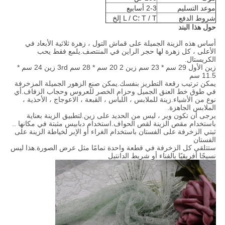
موعد التسليم
2-3 أسابيع
شروط الدفع
T / T ؛L / C إلخ
حول هذا البند
أساس هذه الزينة الجميلة على قماش التول ، زهرة ثلاثية الأبعاد في
الأعلى ، كل زهرة لها حجر الراين في المنتصف.يلمع فقط يحب
الكريستال.
زين الأول 29 سم * 23 سم زين 2 20 سم * 28 سم 3rd زين 24 سم *
11.5 سم
يمكن ترتيب رقعة التطريز بنفسك.يمكن صنع الزهور الجميلة المزخرفة
في طوق خط العنق الجميل وحزام الخصر للعروس وحجاب الزفاف.أي
نوع من الأشياء.زينة للملابس ، اللباس ، القبعة ، الاعوجاج ، الأحذية ،
الملابس الجاهزة.
يرجى أن تكون وير ، ليس من الحديد على زين.لتطبيق الزينة بعناية
باستخدام مقص الزينة لقص الحواف.استخدام دبابيس مثبتة في مكانها ..
ثبتي الزخرفة على الفستان باستخدام الغراء أو الإبر لخياطة الزينة على
الفستان
ستتلقى كل الزخرفة في قطعة واحدة تمامًا مثل عرض الصورة.هذا ليس
نسيجًا أفريقيًا بالفناء أو شريط الدانتيل