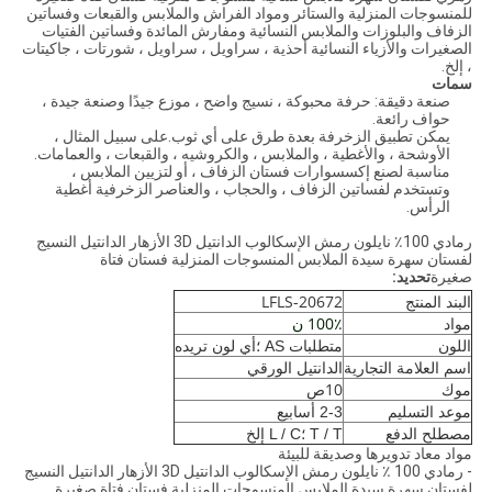
للمنسوجات المنزلية والستائر ومواد الفراش والملابس والقبعات وفساتين
الزفاف والبلوزات والملابس النسائية ومفارش المائدة وفساتين الفتيات
الصغيرات والأزياء النسائية أحذية ، سراويل ، سراويل ، شورتات ، جاكيتات
، إلخ.
سمات
صنعة دقيقة: حرفة محبوكة ، نسيج واضح ، موزع جيدًا وصنعة جيدة ،
حواف رائعة.
يمكن تطبيق الزخرفة بعدة طرق على أي ثوب.على سبيل المثال ،
الأوشحة ، والأغطية ، والملابس ، والكروشيه ، والقبعات ، والعمامات.
مناسبة لصنع إكسسوارات فستان الزفاف ، أو لتزيين الملابس ،
وتستخدم لفساتين الزفاف ، والحجاب ، والعناصر الزخرفية أغطية
الرأس.
رمادي 100٪ نايلون رمش الإسكالوب الدانتيل 3D الأزهار الدانتيل النسيج
لفستان سهرة سيدة الملابس المنسوجات المنزلية فستان فتاة
صغيرة
تحديد:
LFLS-20672
البند المنتج
100٪ ن
مواد
اللون
متطلبات AS ؛أي لون تريده
اسم العلامة التجارية
الدانتيل الورقي
10
موك
ص
موعد التسليم
2-3 أسابيع
مصطلح الدفع
T / T ؛L / C إلخ
مواد معاد تدويرها وصديقة للبيئة
- رمادي 100 ٪ نايلون رمش الإسكالوب الدانتيل 3D الأزهار الدانتيل النسيج
لفستان سهرة سيدة الملابس المنسوجات المنزلية فستان فتاة صغيرة