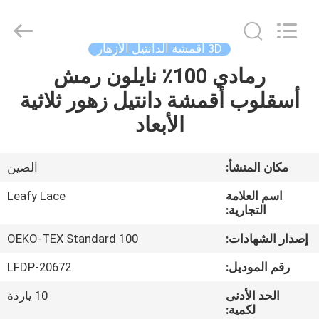
Guangzhou
Leafy
Textiles
CO.,
Ltd..
3D أقمشة الدانتيل الأزهار
All
Rights
Reserved.
رمادي 100٪ نايلون رمش
منزل
أسقلوب أقمشة دانتيل زهور ثلاثية
المنتجات
الأبعاد
حول
مكان المنشأ:
الصين
بنا
اسم العلامة
Leafy Lace
التجارية:
جولة
إصدار الشهادات:
OEKO-TEX Standard 100
في
رقم الموديل:
LFDP-20672
المعمل
الحد الأدنى
10 ياردة
لكمية: