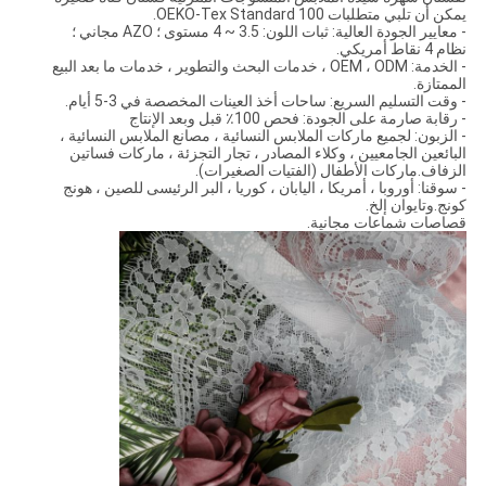
يمكن أن تلبي متطلبات OEKO-Tex Standard 100.
- معايير الجودة العالية: ثبات اللون: 3.5 ~ 4 مستوى ؛ AZO مجاني ؛
نظام 4 نقاط أمريكي.
- الخدمة: OEM ، ODM ، خدمات البحث والتطوير ، خدمات ما بعد البيع
الممتازة.
- وقت التسليم السريع: ساحات أخذ العينات المخصصة في 3-5 أيام.
- رقابة صارمة على الجودة: فحص 100٪ قبل وبعد الإنتاج
- الزبون: لجميع ماركات الملابس النسائية ، مصانع الملابس النسائية ،
البائعين الجامعيين ، وكلاء المصادر ، تجار التجزئة ، ماركات فساتين
الزفاف.ماركات الأطفال (الفتيات الصغيرات).
- سوقنا: أوروبا ، أمريكا ، اليابان ، كوريا ، البر الرئيسى للصين ، هونج
كونج.وتايوان إلخ.
قصاصات شماعات مجانية.