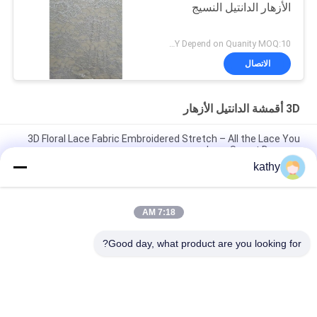
الأزهار الدانتيل النسيج
USD5-7/Y Depend on Quanity MOQ:10 ياردة
الاتصال
3D أقمشة الدانتيل الأزهار
3D Floral Lace Fabric Embroidered Stretch – All the Lace You
Love Sweet Dresses
kathy
نسيج العنق 3D الزهري الأنيق التطريز النسيج الليزر الحفلة التكنولوجية
نمط فاخر نسيج العنق
7:18 AM
النمط القديم القماش المطريز 3D الأزهار البيضاء التل القماش للخطط
الزفافية العروس
Good day, what product are you looking for?
فئات شعبية
جميع