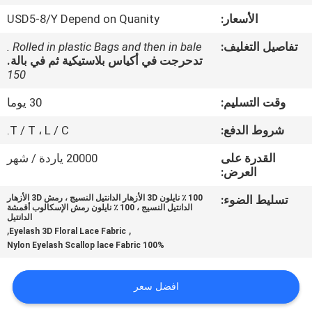
ضبط
الأسعار:
USD5-8/Y Depend on Quanity
الجودة
تفاصيل التغليف:
Rolled in plastic Bags and then in bale .
تدحرجت في أكياس بلاستيكية ثم في بالة.
اتصل
150
بنا
وقت التسليم:
30 يوما
شروط الدفع:
T / T ، L / C.
أخبار
القدرة على
20000 ياردة / شهر
العرض:
طلب
تسليط الضوء:
100 ٪ نايلون 3D الأزهار الدانتيل النسيج ، رمش 3D الأزهار
الدانتيل النسيج ، 100 ٪ نايلون رمش الإسكالوب أقمشة
اقتباس
الدانتيل
,
,
Eyelash 3D Floral Lace Fabric
100% Nylon Eyelash Scallop lace Fabric
خريطة
الموقع
افضل سعر