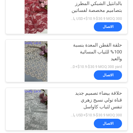
بالدانتيل الشبكي المطرز
بتصاميم مخصصة لفساتين
17
الحفلات
USD+$10.9-$30.9 MOQ:300 ياردة
الاتصال
تمتد نسيج الدانتيل
حلقة القطن المعدة بنسبة
100% للثياب المسائية
والعيد
USD+$10.9-$30.9 MOQ:300 yard
الاتصال
58
حلاقة بيضاء تصميم جديد
قماش شبكي تول
قناة تولي نسيج زهري
تنفس لثياب كاواسل
USD+$10.9-$30.9 MOQ:300 ياردة
الاتصال