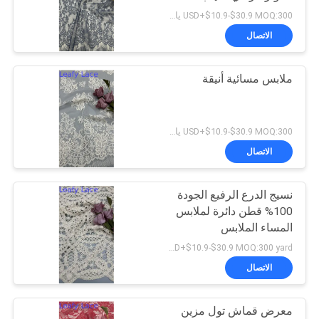
الرسمية والجالي
USD+$10.9-$30.9 MOQ:300 ياردة
الاتصال
13
تقليم الدانتيل
ملابس مسائية أنيقة
البوليستر
USD+$10.9-$30.9 MOQ:300 ياردة
الاتصال
نسيج الدرع الرفيع الجودة
26
100% قطن دائرة لملابس
المساء الملابس
نسيج العيينة المطرزة
USD+$10.9-$30.9 MOQ:300 yard
الاتصال
معرض قماش تول مزين