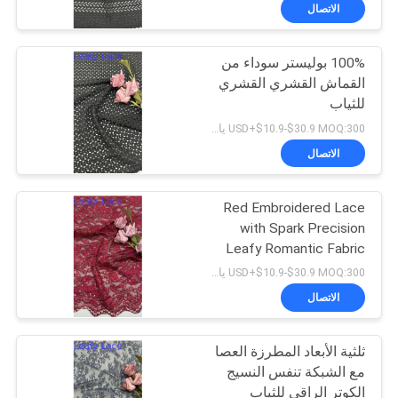
ضبط
الاتصال
الجودة
100% بوليستر سوداء من
50
القماش القشري القشري
اتصل
للثياب
حبالي نسيج الدانتيل
بنا
USD+$10.9-$30.9 MOQ:300 ياردة
الاتصال
طلب
Red Embroidered Lace
اقتباس
with Spark Precision
Leafy Romantic Fabric
36
خريطة
for Party Gowns
USD+$10.9-$30.9 MOQ:300 ياردة
3D أقمشة الدانتيل
الموقع
الاتصال
الأزهار
ثلثية الأبعاد المطرزة العصا
سياسة
مع الشبكة تنفس النسيج
الخصوصية
الكوتر الراقي للثياب