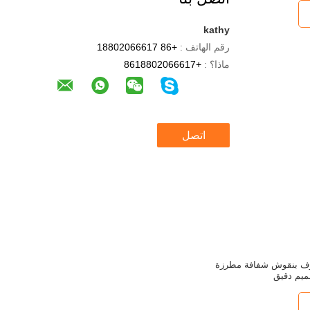
kathy
رقم الهاتف :
+86 18802066617
ماذا؟ :
+8618802066617
اتصل
رف بنقوش شفافة مطرزة
ميم دقيق