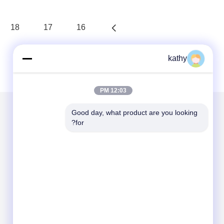
18
17
16
kathy
12:03 PM
Good day, what product are you looking 
for?
الاقسام
حول نا
مطرز أقمشة الدانتيل
قماش مطرز بالترتر
حبالي نسيج الدانتيل
3D أقمشة الدانتيل الأزهار