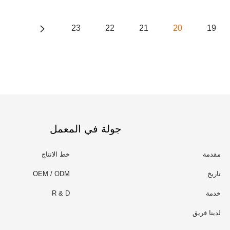
23
22
21
20
19
جولة في المعمل
مقدمة
خط الانتاج
تاريخ
OEM / ODM
خدمة
R & D
لدينا فريق