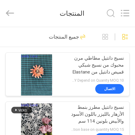
Guangzhou
Leafy
Textiles
المنتجات
CO.,
Ltd..
All
Rights
Reserved.
منزل
280
جميع المنتجات
مطرز أقمشة الدانتيل
المنتجات
نسيج دانتيل مطاطي مرن
محبوك من نسيج شبكي
حول
قميص دانتيل من Elastane
بنا
USD4.5-5.5/Y Depend on Quanity MOQ:10 ياردة
الاتصال
194
جولة
نسيج دانتيل مطرز بنمط
في
قماش مطرز بالترتر
الأزهار بالليزر باللون الأسود
المعمل
والأبيض بلونين 114 سم
Negotiation base on quantity MOQ:15 ص