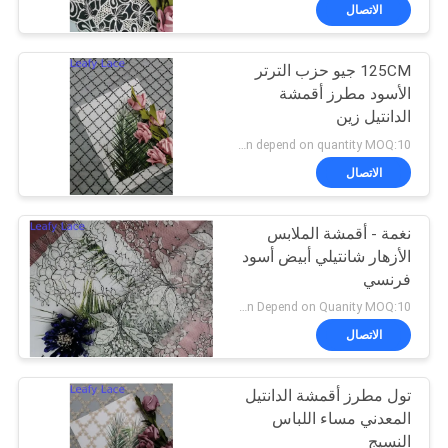
ضبط
الاتصال
الجودة
125CM جيو حزب الترتر
50
الأسود مطرز أقمشة
اتصل
الدانتيل زين
حبالي نسيج الدانتيل
بنا
Negotiation depend on quantity MOQ:10 ياردة
الاتصال
أخبار
نغمة - أقمشة الملابس
الأزهار شانتيلي أبيض أسود
طلب
فرنسي
47
اقتباس
Negotiation Depend on Quanity MOQ:10 ياردة
3D أقمشة الدانتيل
الاتصال
خريطة
الأزهار
تول مطرز أقمشة الدانتيل
الموقع
المعدني مساء اللباس
النسيج