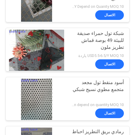
سياسة
USD4.5-5.5/Y Depend on Quanity MOQ:10 ياردة
الخصوصية
الاتصال
14
تقليم الدانتيل
شبكة تول حمراء صديقة
للبيئة 49 بوصة قماش
البوليستر
تطريز ملون
USD5.5-6.5/Y MOQ:10 ياردة
الاتصال
أسود منقط تول مجعد
29
متجمع مطوي نسيج شبكي
نسيج العيينة المطرزة
Negotiation depend on quantity MOQ:10 ياردة
الاتصال
رمادي بريق التطريز احباط