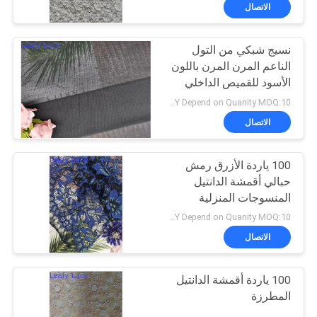
ضبط
الاتصال
الجودة
نسيج شبكي من التول
الناعم المرن المرن باللون
اتصل
الأسود للقميص الداخلي
بنا
للسيدة
USD1.5-3/Y Depend on Quanity MOQ:10 ياردة
الاتصال
أخبار
100 ياردة الأزرق رمش
حبالي أقمشة الدانتيل
طلب
المنسوجات المنزلية
اقتباس
النسيج الإسكالوب حافة
USD6-8/Y Depend on Quanity MOQ:10 ياردة
شبكة
الاتصال
خريطة
100 ياردة أقمشة الدانتيل
الموقع
المطرزة