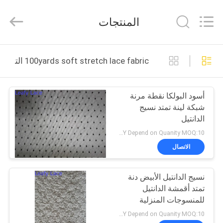
Guangzhou
Leafy
Textiles
المنتجات
CO.,
Ltd..
All
Rights
Reserved.
منزل
100yards soft stretch lace fabric التصنيع عبر الإنترنت
المنتجات
أسود البولكا نقطة مرنة
شبكة لينة تمتد نسيج
حول
الدانتيل
بنا
USD1.5-3/Y Depend on Quanity MOQ:10 ياردة
الاتصال
جولة
نسيج الدانتيل الأبيض دنة
في
تمتد أقمشة الدانتيل
المعمل
للمنسوجات المنزلية
USD5-8/Y Depend on Quanity MOQ:10 ياردة