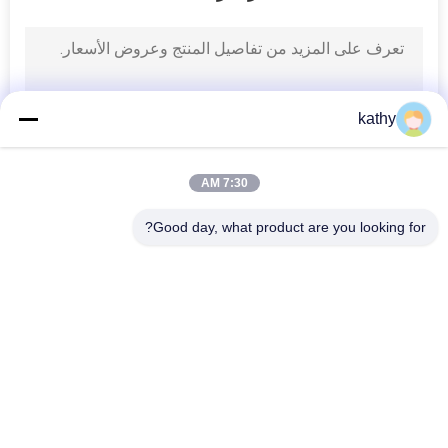
kathy
7:30 AM
Good day, what product are you looking for?
فئات شعبية
جميع
قماش مطرز بالترتر
مطرز أقمشة الدانتيل
3D أقمشة الدانتيل 
حبالي نسيج الدانتيل
الأزهار
تقليم الدانتيل 