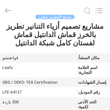
Guangzhou
Leafy
Textiles
CO.,
Ltd..
نسيج التطريز مطرز
All
Rights
Reserved.
مشاريع تصميم أزياء التنانير تطريز
منزل
بالخرز قماش الدانتيل قماش
المنتجات
لفستان كامل شبكة الدانتيل
حول
مكان المنشأ:
قوانغتشو
بنا
اسم العلامة
Leafy
التجارية:
جولة
إصدار الشهادات:
GRS / OEKO-TEX Certification
في
رقم الموديل:
LFE-64137
المعمل
الحد الأدنى
300 ياردة
لكمية: