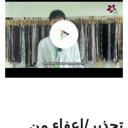
تحذير/إعفاء من