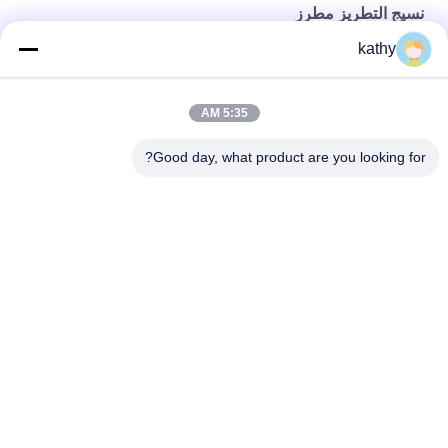
نسيج التطريز مطرز
kathy
الملابس النسائية الدانتيل الأبيض الترتر مطرز أقمشة التطريز
60 ياردة 125 سم الوردي الترتر مطرز أقمشة الدانتيل مطرز
5:35 AM
2 Colorway الأزهار حزب مطرز أقمشة التطريز
Good day, what product are you looking for?
فئات شعبية
جميع
قماش مطرز بالترتر
مطرز أقمشة الدانتيل
3D أقمشة الدانتيل 
حبالي نسيج الدانتيل
الأزهار
تقليم الدانتيل 
نسيج العيينة المطرزة
البوليستر
قماش شبكي تول
تمتد نسيج الدانتيل