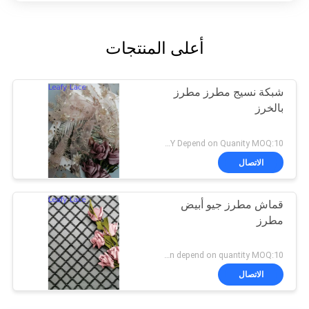
أعلى المنتجات
شبكة نسيج مطرز مطرز
بالخرز
USD8-12/Y Depend on Quanity MOQ:10 ياردة
الاتصال
قماش مطرز جيو أبيض
مطرز
Negotiation depend on quantity MOQ:10 ياردة
الاتصال