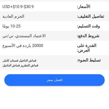
ضبط
الأسعار:
USD+$10.9-$30.9
الجودة
تفاصيل التغليف:
الحزم العادية
اتصل
وقت التسليم:
10-25 يومًا
بنا
شروط الدفع:
الاعتماد المستندي، تي/تي
القدرة على
20000 ياردة في الأسبوع
أخبار
العرض:
تسليط الضوء:
,
قماش الدانتيل فستان كامل
طلب
قماش التطريز قماش الدانتيل
اقتباس
افضل سعر
خريطة
الموقع