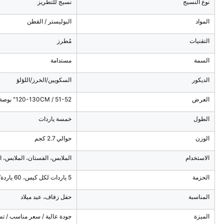
نوع النسيج
نسيج للتطريز
المواد
البوليستر / القطن
التقنيات
مُطرز
السمة
مستدامة
الديكور
السكويين/الخرز/اللؤلؤ
العرض
120-130CM / 51-52" بوصة / 1.2-1.3 ياردات
الطول
خمسة ياردات
الوزن
حوالي 2.7 كجم
الاستخدام
الملابس، الفستان، الملابس، ال
الحزمة
5 ياردات لكل كيس، 60 ياردة/طن
المناسبة
حفل زفاف، عيد ميلاد
الميزة
جودة عالية / سعر مناسب / ت