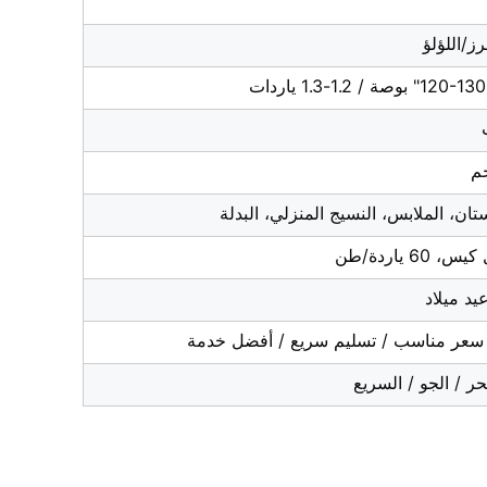
ز/اللؤلؤ
/ 1.2-1.3 ياردات
تان، الملابس، النسيج المنزلي، البدلة
د ميلاد
 سعر مناسب / تسليم سريع / أفضل خدمة
ر / الجو / السريع