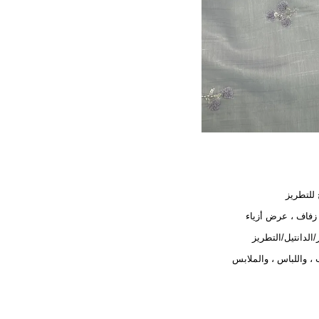
للتطريز
فاف ، عرض أزياء
ر/الدانتيل/التطريز
 ، واللباس ، والملابس