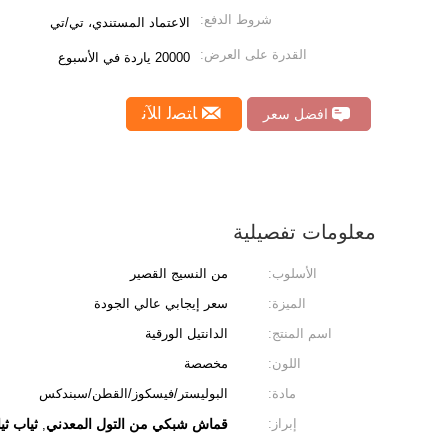
شروط الدفع:
الاعتماد المستندي، تي/تي
القدرة على العرض:
20000 ياردة في الأسبوع
ﺎﺘﺼﻟ ﺍﻶﻧ
افضل سعر
معلومات تفصيلية
الأسلوب:
من النسيج القصير
الميزة:
سعر إيجابي عالي الجودة
اسم المنتج:
الدانتيل الورقية
اللون:
مخصصة
مادة:
البوليستر/فيسكوز/القطن/سبندكس
إبراز:
قماش شبكي من التول المعدني
ثياب ثي
,