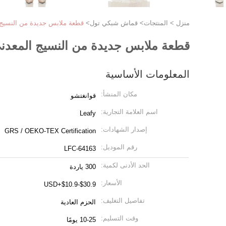
منزل
>
المنتجات
>
قماش شبكي تول
>
قطعة ملابس جديدة من النسيج 
قطعة ملابس جديدة من النسيج المعدن
المعلومات الأساسية
مكان المنشأ:
قوانغتشو
اسم العلامة التجارية:
Leafy
إصدار الشهادات:
GRS / OEKO-TEX Certification
رقم الموديل:
LFC-64163
الحد الأدنى لكمية:
300 ياردة
الأسعار:
USD+$10.9-$30.9
تفاصيل التغليف:
الحزم العادية
وقت التسليم:
10-25 يومًا