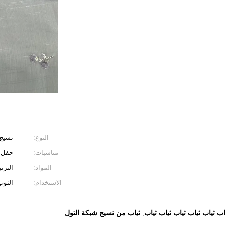
النوع:
نسيج 
مناسبات:
حفل ز
المواد:
الترت
الاستخدام:
الثوب
اب ثياب ثياب ثياب ثياب ثياب
ثياب من نسيج شبكة التول
,