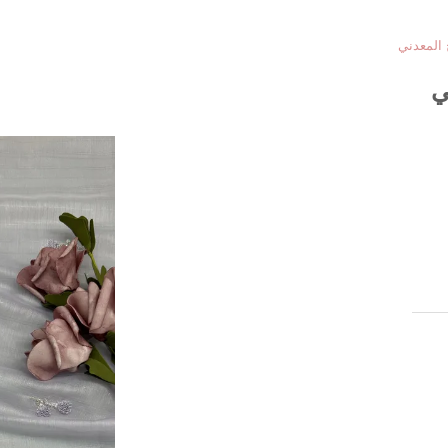
المعدني
ي