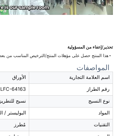
تحذير/إعفاء من المسؤولية
هذا المنتج حصل على مؤهلات المنتج/الترخيص المناسب من بعض ا
المواصفات
اسم العلامة التجارية
الأوراق
رقم الطراز
LFC-64163
نوع النسيج
نسيج للتطريز
المواد
البوليستر / ا
التقنيات
مُطرز