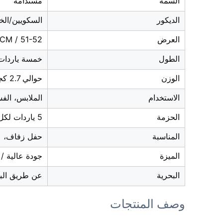
السمة
مستدامة
الديكور
السكويين/الخر
العرض
120-130CM / 51-52" بوصة 
الطول
خمسة ياردات
الوزن
حوالي 2.7 كجم
الاستخدام
الملابس، الفس
الحزمة
5 ياردات لكل كيس، 60 ياردة/طن
المناسبة
حفل زفاف، عي
الميزة
جودة عالية /
البحرية
عن طريق البح
وصف المنتجات